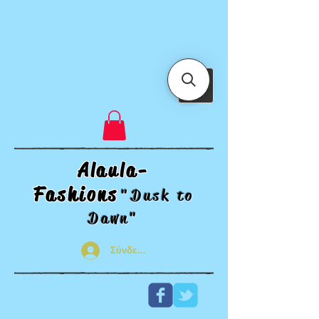
Alaula-
Fashions
"Dusk t
o
Dawn"
Σύνδεση